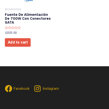
Accesorios
Fuente De Alimentación
De 700W Con Conectores
SATA
Rated
Q
325.00
0
out
of
Add to cart
5
Facebook
Instagram