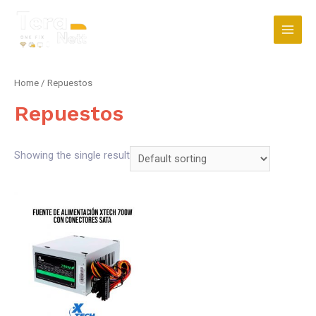
Ir
al
Main
contenido
Men
Home
/ Repuestos
Repuestos
Showing the single result