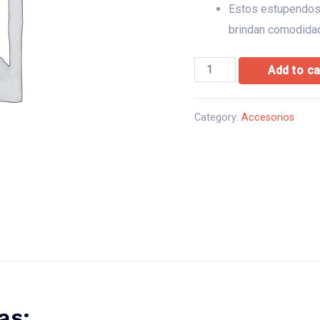
Estos estupendos
brindan comodidad
Audifonos
Add to ca
Gaming
eTouch
Category:
Accesorios
Turbine
7.1
Canales
USB
quantity
as: