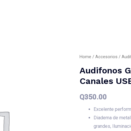
Buscar
Inicio
Nosotros
Servicio
Home
/
Accesorios
/ Audi
Audifonos G
Canales US
Q
350.00
Excelente perform
Diadema de metal u
grandes, Iluminac