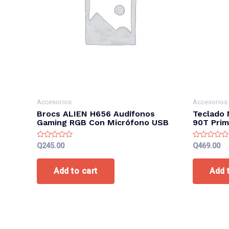
Accesorios
Accesorios
Brocs ALIEN H656 Audífonos
Teclado 
Gaming RGB Con Micrófono USB
90T Prim
Rated
Rated
Q
245.00
Q
469.00
0
0
out
out
of
of
Add to cart
Add 
5
5