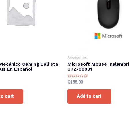
Accesorios
Mecánico Gaming Ballista
Microsoft Mouse Inalambr
us En Español
U7Z-00001
Rated
Q
155.00
0
out
of
to cart
Add to cart
5