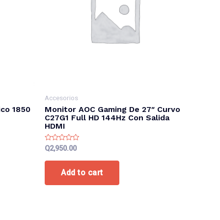
Accesorios
ico 1850
Monitor AOC Gaming De 27″ Curvo
C27G1 Full HD 144Hz Con Salida
HDMI
Rated
Q
2,950.00
0
out
of
Add to cart
5