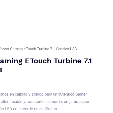
s
Contacto
Portafolio De Servicios
fonos Gaming eTouch Turbine 7.1 Canales USB
aming ETouch Turbine 7.1
B
ance en calidad y sonido para un autentico Gamer
ltra flexible y resistente, cómodas orejeras súper
ión LED color verde en audífonos