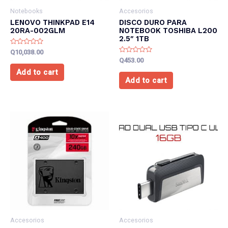
Notebooks
Accesorios
LENOVO THINKPAD E14
DISCO DURO PARA
20RA-002GLM
NOTEBOOK TOSHIBA L200
2.5″ 1TB
Rated
Q
10,038.00
0
Rated
Q
453.00
out
0
of
out
Add to cart
5
of
Add to cart
5
Accesorios
Accesorios