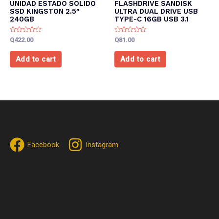
UNIDAD ESTADO SOLIDO
FLASHDRIVE SANDISK
SSD KINGSTON 2.5″
ULTRA DUAL DRIVE USB
240GB
TYPE-C 16GB USB 3.1
Rated
Rated
Q
422.00
Q
81.00
0
0
out
out
of
of
Add to cart
Add to cart
5
5
Facebook
Instagram