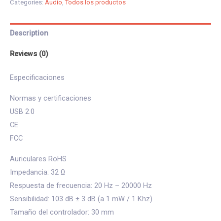
Categories:
Audio
,
Todos los productos
USB
CON
Description
MICROFONO
quantity
Reviews (0)
Especificaciones
Normas y certificaciones
USB 2.0
CE
FCC
Auriculares RoHS
Impedancia: 32 Ω
Respuesta de frecuencia: 20 Hz – 20000 Hz
Sensibilidad: 103 dB ± 3 dB (a 1 mW / 1 Khz)
Tamaño del controlador: 30 mm